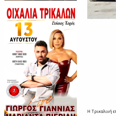
H Tρικαλινή ε