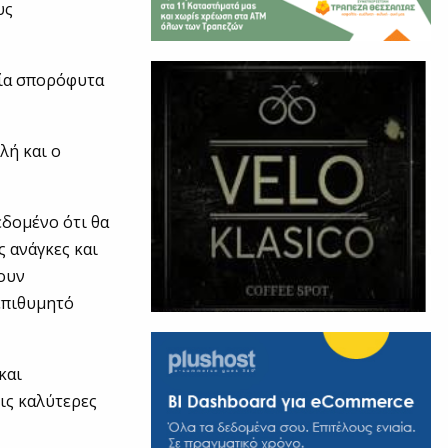
υς
αία σπορόφυτα
λή και ο
εδομένο ότι θα
 ανάγκες και
σουν
 επιθυμητό
και
τις καλύτερες