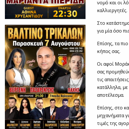
νομό και οι λ
καλλιεργητές.
Στο κατάστημα
για μία όσο π
Επίσης, τα πι
κήπος σας.
Οι αφοί Μοράκ
σας προμηθεύσ
τις απαιτήσει
κατάλληλα, με
αποτέλεσμα.
Επίσης, στο κ
μηχανήματα γι
τιμές της αγορ