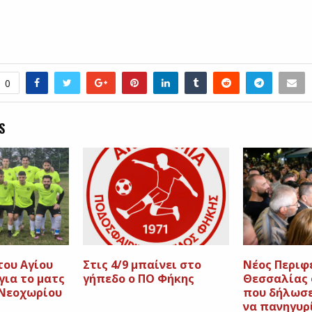
0
S
του Αγίου
Στις 4/9 μπαίνει στο
Νέος Περιφ
για το ματς
γήπεδο ο ΠΟ Φήκης
Θεσσαλίας 
 Νεοχωρίου
που δήλωσε
να πανηγυρί