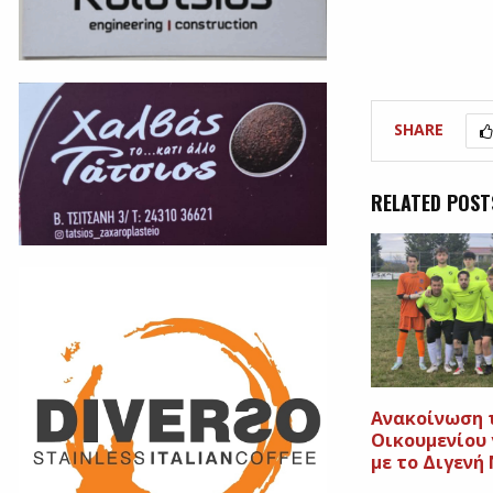
SHARE
RELATED POST
Ανακοίνωση 
Οικουμενίου 
με το Διγενή