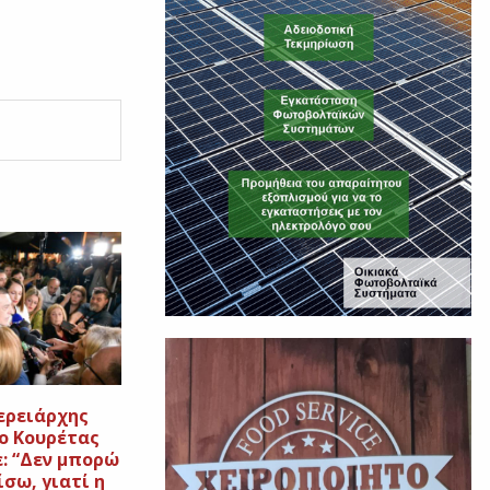
ερειάρχης
ο Κουρέτας
: “Δεν μπορώ
σω, γιατί η