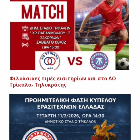
Φιλολαικες τιμές εισιτηρίων και στο ΑΟ
Τρίκαλα- Τηλυκράτης