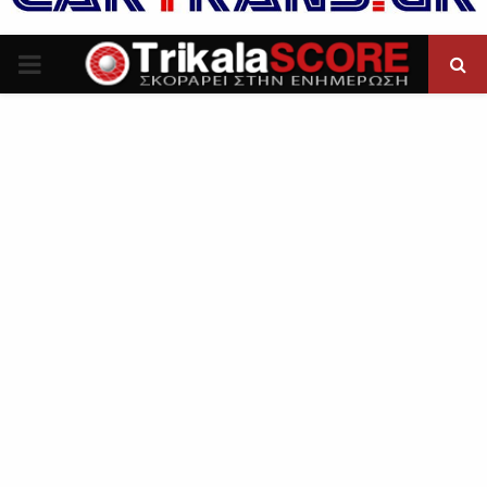
P
R
I
M
A
R
Y
M