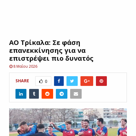
E
N
AO Tρίκαλα: Σε φάση
U
επανεκκίνησης για να
επιστρέψει πιο δυνατός
8 Μαΐου 2026
SHARE
0