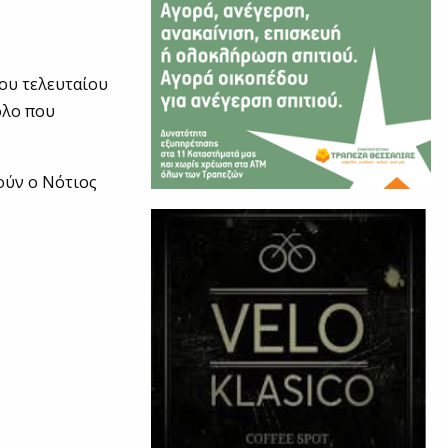
ου τελευταίου
ολο που
ούν ο Νότιος