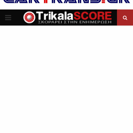
P
R
I
M
A
R
Y
M