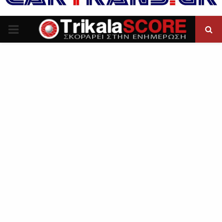
P
R
I
M
A
R
Y
M